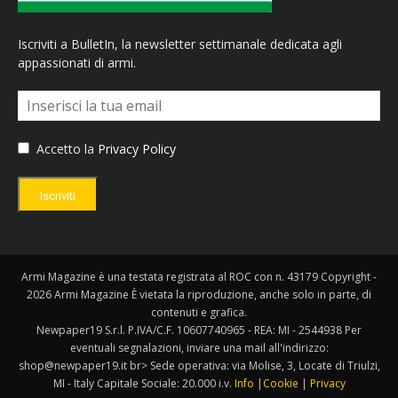
Iscriviti a BulletIn, la newsletter settimanale dedicata agli
appassionati di armi.
Accetto la
Privacy Policy
Iscriviti
Armi Magazine è una testata registrata al ROC con n. 43179 Copyright -
2026 Armi Magazine È vietata la riproduzione, anche solo in parte, di
contenuti e grafica.
Newpaper19 S.r.l. P.IVA/C.F. 10607740965 - REA: MI - 2544938 Per
eventuali segnalazioni, inviare una mail all'indirizzo:
shop@newpaper19.it br> Sede operativa: via Molise, 3, Locate di Triulzi,
MI - Italy Capitale Sociale: 20.000 i.v.
Info
|
Cookie
|
Privacy