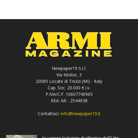
Newpaper19 S.r.l.
Via Molise, 3
20085 Locate di Triulzi (MI) - Italy
Cap. Soc. 20.000 € i.v.
P.IVA/C.F. 10607740965
REA: MI - 2544938
Contattaci:
info@newpaper19.it