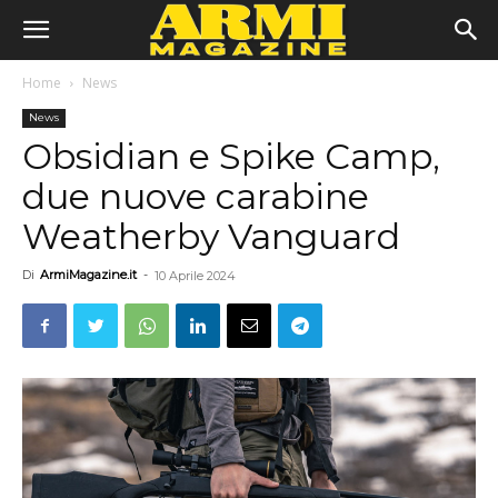
Home
News
News
Obsidian e Spike Camp,
due nuove carabine
Weatherby Vanguard
Di
ArmiMagazine.it
-
10 Aprile 2024