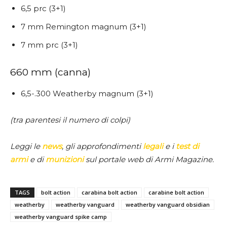
6,5 prc (3+1)
7 mm Remington magnum (3+1)
7 mm prc (3+1)
660 mm (canna)
6,5-.300 Weatherby magnum (3+1)
(tra parentesi il numero di colpi)
Leggi le
news
, gli approfondimenti
legali
e i
test di
armi
e di
munizioni
sul portale web di Armi Magazine.
TAGS
bolt action
carabina bolt action
carabine bolt action
weatherby
weatherby vanguard
weatherby vanguard obsidian
weatherby vanguard spike camp