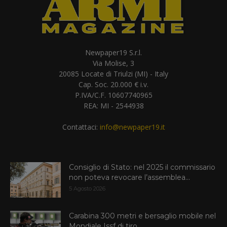
Newpaper19 S.r.l.
Via Molise, 3
20085 Locate di Triulzi (MI) - Italy
Cap. Soc. 20.000 € i.v.
P.IVA/C.F. 10607740965
REA: MI - 2544938
Contattaci:
info@newpaper19.it
Consiglio di Stato: nel 2025 il commissario
non poteva revocare l’assemblea...
5 Agosto 2026
Carabina 300 metri e bersaglio mobile nel
Mondiale Issf di tiro...