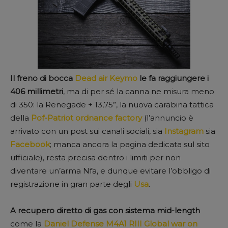
Il freno di bocca
Dead air Keymo
le fa raggiungere i
406 millimetri
, ma di per sé la canna ne misura meno
di 350: la Renegade + 13,75”, la nuova carabina tattica
della
Pof-Patriot ordnance factory
(l’annuncio è
arrivato con un post sui canali sociali, sia
Instagram
sia
Facebook
; manca ancora la pagina dedicata sul sito
ufficiale), resta precisa dentro i limiti per non
diventare un’arma Nfa, e dunque evitare l’obbligo di
registrazione in gran parte degli
Usa
.
A recupero diretto di gas con sistema mid-length
come la
Daniel Defense M4A1 RIII Global war on