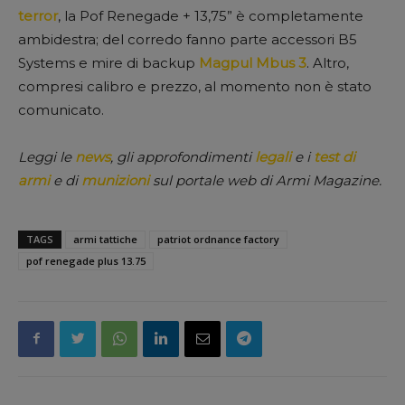
terror
, la Pof Renegade + 13,75” è completamente
ambidestra; del corredo fanno parte accessori B5
Systems e mire di backup
Magpul Mbus 3
. Altro,
compresi calibro e prezzo, al momento non è stato
comunicato.
Leggi le
news
, gli approfondimenti
legali
e i
test di
armi
e di
munizioni
sul portale web di Armi Magazine.
TAGS
armi tattiche
patriot ordnance factory
pof renegade plus 13.75