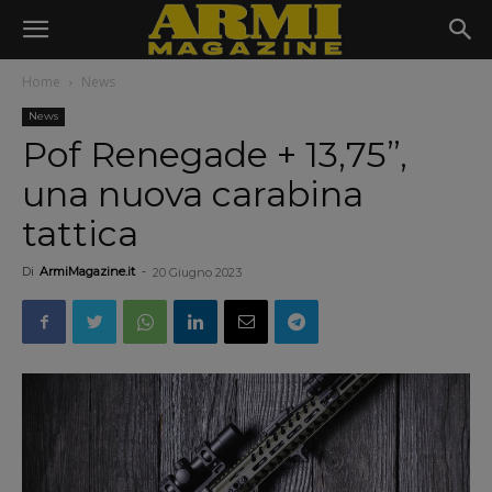
Home
News
News
Pof Renegade + 13,75”,
una nuova carabina
tattica
Di
ArmiMagazine.it
-
20 Giugno 2023