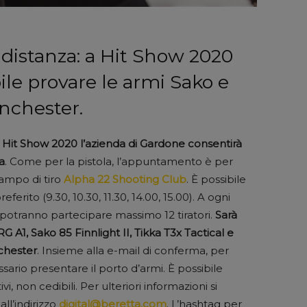
 distanza: a Hit Show 2020
ile provare le armi Sako e
inchester.
di Hit Show 2020 l’azienda di Gardone consentirà
a
. Come per la pistola, l’appuntamento è per
ampo di tiro
Alpha 22 Shooting Club
. È possibile
eferito (9.30, 10.30, 11.30, 14.00, 15.00). A ogni
a, potranno partecipare massimo 12 tiratori.
Sarà
 A1, Sako 85 Finnlight II, Tikka T3x Tactical e
nchester
. Insieme alla e-mail di conferma, per
ario presentare il porto d’armi. È possibile
i, non cedibili. Per ulteriori informazioni si
ll’indirizzo
digital@beretta.com
. L’hashtag per