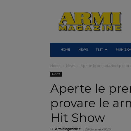
Armi
Magazine
HOME
NEWS
TEST
MUNIZION
Home
News
Aperte le prenotazioni per prov
News
Aperte le pre
provare le ar
Hit Show
Di
ArmiMagazine.it
-
29 Gennaio 2020