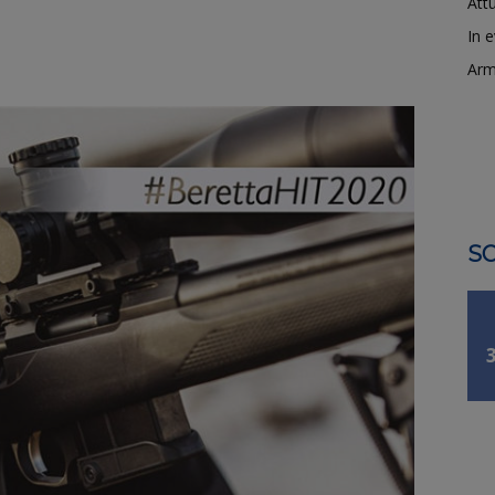
Attu
In 
Arm
SO