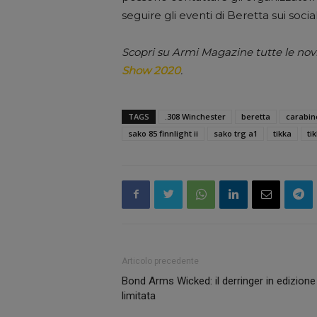
seguire gli eventi di Beretta sui soc
Scopri su Armi Magazine tutte le nov
Show 2020
.
TAGS
.308 Winchester
beretta
carabin
sako 85 finnlight ii
sako trg a1
tikka
tik
Articolo precedente
Bond Arms Wicked: il derringer in edizione
limitata