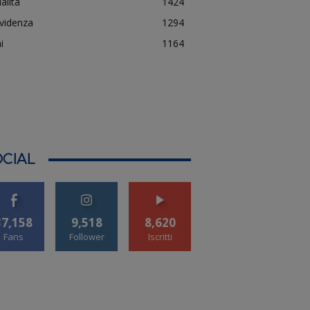
alità
1424
evidenza
1294
i
1164
CIAL
37,158
9,518
8,620
Fans
Follower
Iscritti