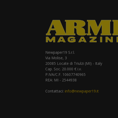
Newpaper19 S.r.l.
Via Molise, 3
20085 Locate di Triulzi (MI) - Italy
Cap. Soc. 20.000 € i.v.
P.IVA/C.F. 10607740965
REA: MI - 2544938
Contattaci:
info@newpaper19.it