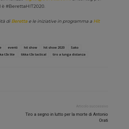
ial è #BerettaHIT2020.
ità di
Beretta
e le iniziative in programma a
Hit
e
eventi
hit show
hit show 2020
Sako
ka t3x lite
tikka t3x tactical
tiro a lunga distanza
Articolo successivo
Tiro a segno in lutto per la morte di Antonio
Orati