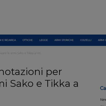
I E RICARICA
OTTICHE
LEGGE
ARMI STORICHE
COLTELLI
ARMI 
are le armi Sako e Tikka a Hit...
notazioni per
mi Sako e Tikka a
Ca
Ne