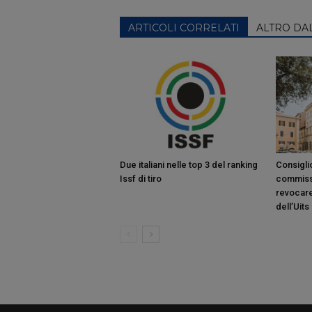
ARTICOLI CORRELATI
ALTRO DA
Due italiani nelle top 3 del ranking
Consiglio
Issf di tiro
commiss
revocare
dell’Uits