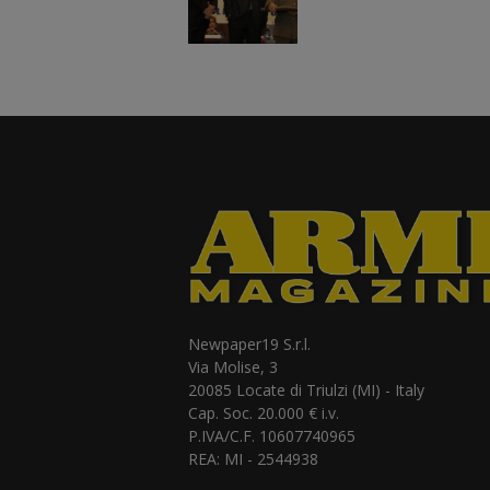
Newpaper19 S.r.l.
Via Molise, 3
20085 Locate di Triulzi (MI) - Italy
Cap. Soc. 20.000 € i.v.
P.IVA/C.F. 10607740965
REA: MI - 2544938