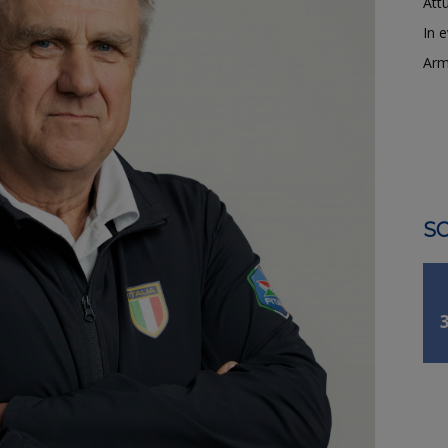
Attu
In 
Arm
SO