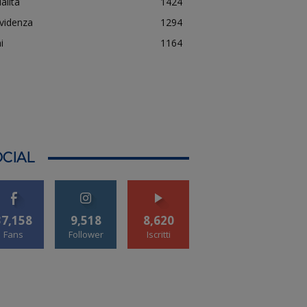
alità
1424
evidenza
1294
i
1164
CIAL
37,158
9,518
8,620
Fans
Follower
Iscritti