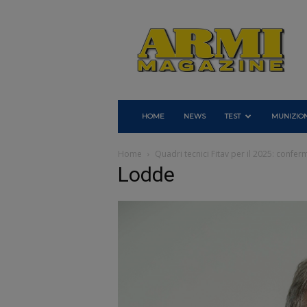
Armi
Magazine
HOME
NEWS
TEST
MUNIZION
Home
Quadri tecnici Fitav per il 2025: confe
Lodde