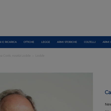
I E RICARICA
OTTICHE
LEGGE
ARMI STORICHE
COLTELLI
ARMI 
rma Conti, novità Lodde
Lodde
Ca
Ne