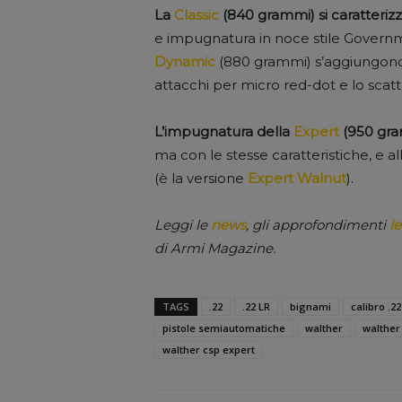
La
Classic
(840 grammi) si caratterizz
e impugnatura in noce stile Governm
Dynamic
(880 grammi) s’aggiungono in
attacchi per micro red-dot e lo scatt
L’impugnatura della
Expert
(950 gram
ma con le stesse caratteristiche, e a
(è la versione
Expert Walnut
).
Leggi le
news
, gli approfondimenti
le
di Armi Magazine.
TAGS
.22
.22 LR
bignami
calibro .22
pistole semiautomatiche
walther
walther
walther csp expert