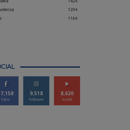
alità
1424
evidenza
1294
i
1164
CIAL
37,158
9,518
8,620
Fans
Follower
Iscritti