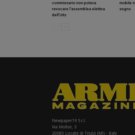
commissario non poteva
mobile ne
revocare l’assemblea elettiva
segno
dell’Uits
Newpaper19 S.r.l.
Via Molise, 3
20085 Locate di Triulzi (MI) - Italy