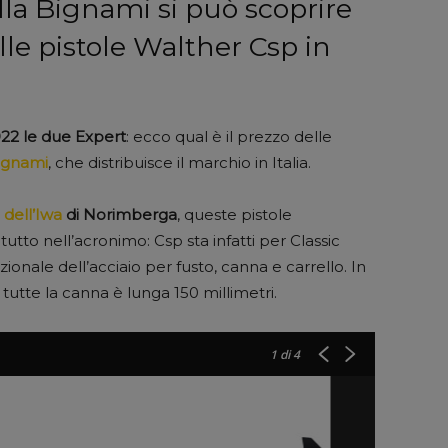
ella Bignami si può scoprire
elle pistole Walther Csp in
.922 le due Expert
: ecco qual è il prezzo delle
ignami
, che distribuisce il marchio in Italia.
e
dell’Iwa
di Norimberga
, queste pistole
utto nell’acronimo: Csp sta infatti per Classic
izionale dell’acciaio per fusto, canna e carrello. In
in tutte la canna è lunga 150 millimetri.
1
di 4