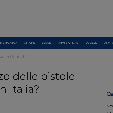
I E RICARICA
OTTICHE
LEGGE
ARMI STORICHE
COLTELLI
ARMI 
alther Csp in Italia?
zo delle pistole
 Italia?
Ca
Ne