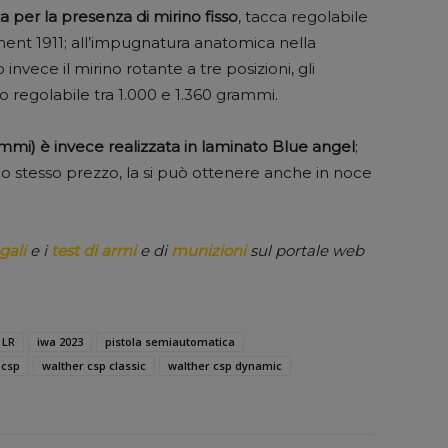
a per la presenza di mirino fisso
, tacca regolabile
ent 1911; all’impugnatura anatomica nella
vece il mirino rotante a tre posizioni, gli
o regolabile tra 1.000 e 1.360 grammi.
mi) è invece realizzata in laminato Blue angel
;
llo stesso prezzo, la si può ottenere anche in noce
gali
e i
test di armi
e di
munizioni
sul portale web
 LR
iwa 2023
pistola semiautomatica
 csp
walther csp classic
walther csp dynamic