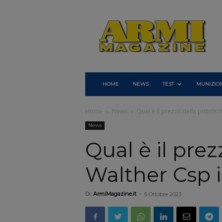
Armi
Magazine
HOME
NEWS
TEST
MUNIZION
Home
News
Qual è il prezzo delle pistole W
News
Qual è il prez
Walther Csp in
Di
ArmiMagazine.it
-
5 Ottobre 2023