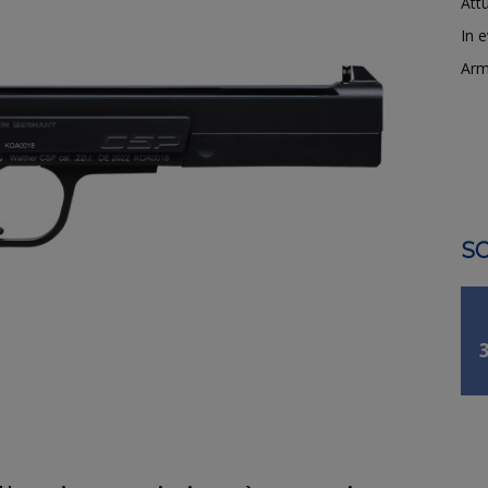
Attu
In 
Arm
SO