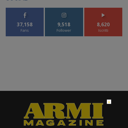
37,158
9,518
8,620
Fans
Follower
Iscritti
×