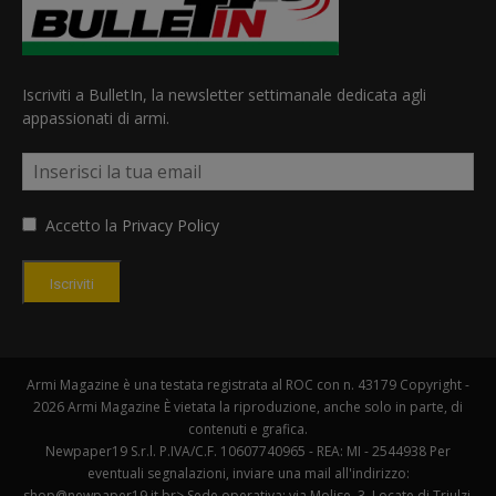
Iscriviti a BulletIn, la newsletter settimanale dedicata agli
appassionati di armi.
Accetto la
Privacy Policy
Iscriviti
Armi Magazine è una testata registrata al ROC con n. 43179 Copyright -
2026 Armi Magazine È vietata la riproduzione, anche solo in parte, di
contenuti e grafica.
Newpaper19 S.r.l. P.IVA/C.F. 10607740965 - REA: MI - 2544938 Per
eventuali segnalazioni, inviare una mail all'indirizzo:
shop@newpaper19.it br> Sede operativa: via Molise, 3, Locate di Triulzi,