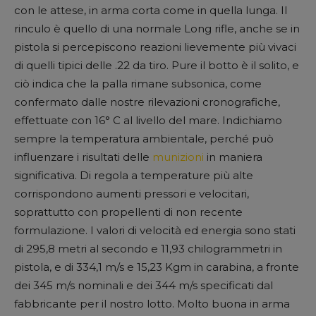
con le attese, in arma corta come in quella lunga. Il
rinculo è quello di una normale Long rifle, anche se in
pistola si percepiscono reazioni lievemente più vivaci
di quelli tipici delle .22 da tiro. Pure il botto è il solito, e
ciò indica che la palla rimane subsonica, come
confermato dalle nostre rilevazioni cronografiche,
effettuate con 16° C al livello del mare. Indichiamo
sempre la temperatura ambientale, perché può
influenzare i risultati delle
munizioni
in maniera
significativa. Di regola a temperature più alte
corrispondono aumenti pressori e velocitari,
soprattutto con propellenti di non recente
formulazione. I valori di velocità ed energia sono stati
di 295,8 metri al secondo e 11,93 chilogrammetri in
pistola, e di 334,1 m/s e 15,23 Kgm in carabina, a fronte
dei 345 m/s nominali e dei 344 m/s specificati dal
fabbricante per il nostro lotto. Molto buona in arma