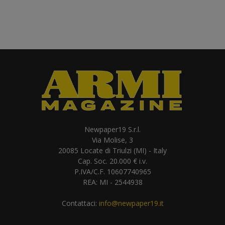
Newpaper19 S.r.l.
Via Molise, 3
20085 Locate di Triulzi (MI) - Italy
Cap. Soc. 20.000 € i.v.
P.IVA/C.F. 10607740965
REA: MI - 2544938
Contattaci:
info@newpaper19.it