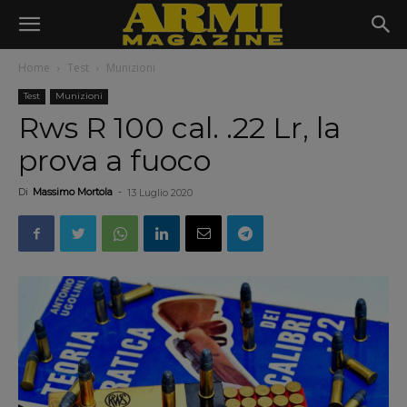
Home
Test
Munizioni
Test
Munizioni
Rws R 100 cal. .22 Lr, la
prova a fuoco
Di
Massimo Mortola
-
13 Luglio 2020