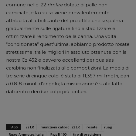
comune nelle .22
rimfire
dotate di palle non
camiciate, e la causa viene prevalentemente
attribuita al lubrificante del proiettile che si spalma
gradualmente sulle rigature fino a stabilizzare e
ottimizzare il rendimento della canna. Una volta
“condizionata” quest’ultima, abbiamo prodotto rosate
strettissime, tra le migliori in assoluto ottenute con la
nostra Cz 452 e davvero eccellenti per qualsiasi
carabina non finalizzata alle competizioni. La media di
tre serie di cinque colpi è stata di 11,357 millimetri, pari
a 0.818 minuti d’angolo; la misurazione è stata fatta
dal centro dei due colpi più lontani.
TAGS
.22 LR
munizioni calibro .22 LR
rosate
ruag
Ruag Ammotec Italia
Rws R 100
tiro di precisione