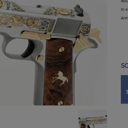
Attu
In 
Arm
SO