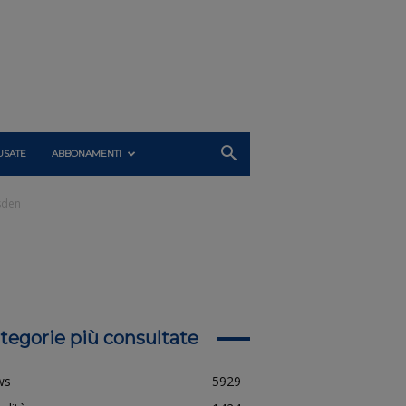
USATE
ABBONAMENTI
sden
tegorie più consultate
ws
5929