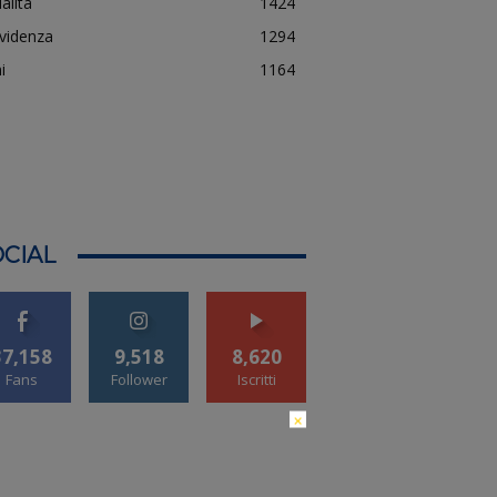
alità
1424
evidenza
1294
i
1164
CIAL
37,158
9,518
8,620
Fans
Follower
Iscritti
×