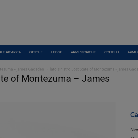
I E RICARICA
OTTICHE
LEGGE
ARMI STORICHE
COLTELLI
ARMI 
Montezuma – James Gadsden
lato sinistro Lost State of Montezuma - James Gad
State of Montezuma – James
Ca
Ne