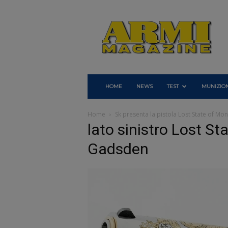
Armi
Magazine
HOME
NEWS
TEST
MUNIZION
Home
Sk presenta la pistola Lost State of 
lato sinistro Lost 
Gadsden