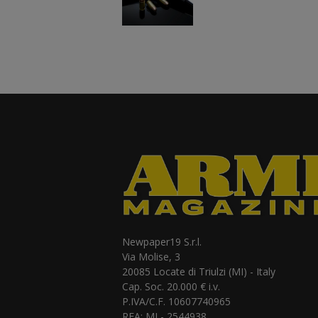
Newpaper19 S.r.l.
Via Molise, 3
20085 Locate di Triulzi (MI) - Italy
Cap. Soc. 20.000 € i.v.
P.IVA/C.F. 10607740965
REA: MI - 2544938