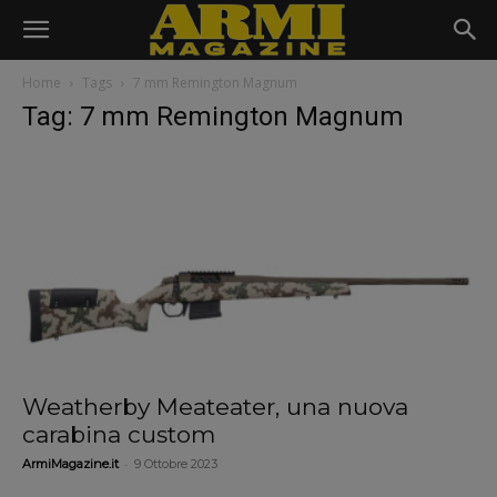
Home
Tags
7 mm Remington Magnum
Tag: 7 mm Remington Magnum
Weatherby Meateater, una nuova
carabina custom
-
ArmiMagazine.it
9 Ottobre 2023