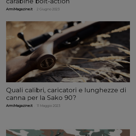
carabine bolt-action
-
ArmiMagazine.it
2 Giugno 2023
Quali calibri, caricatori e lunghezze di
canna per la Sako 90?
-
ArmiMagazine.it
11 Maggio 2023