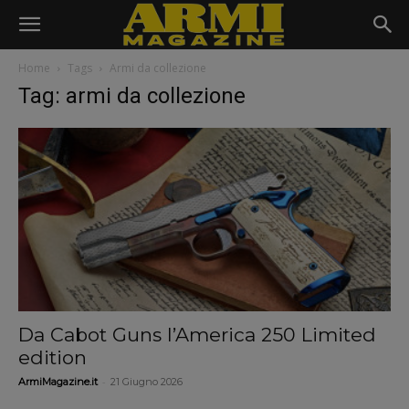
Home
Tags
Armi da collezione
Tag: armi da collezione
Da Cabot Guns l’America 250 Limited
edition
-
ArmiMagazine.it
21 Giugno 2026