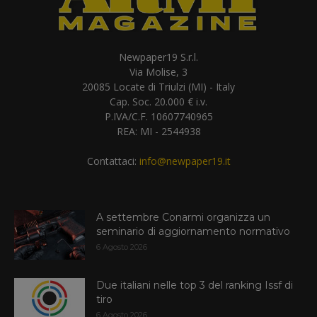
Newpaper19 S.r.l.
Via Molise, 3
20085 Locate di Triulzi (MI) - Italy
Cap. Soc. 20.000 € i.v.
P.IVA/C.F. 10607740965
REA: MI - 2544938
Contattaci:
info@newpaper19.it
A settembre Conarmi organizza un
seminario di aggiornamento normativo
6 Agosto 2026
Due italiani nelle top 3 del ranking Issf di
tiro
6 Agosto 2026