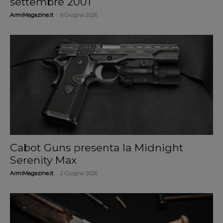
settembre 2001
-
ArmiMagazine.it
9 Giugno 2026
Cabot Guns presenta la Midnight
Serenity Max
-
ArmiMagazine.it
2 Giugno 2026