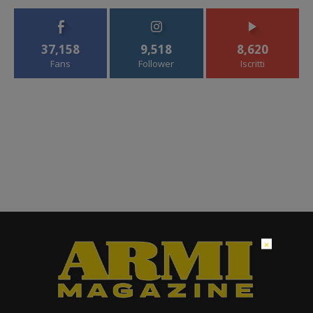
37,158
9,518
8,620
Fans
Follower
Iscritti
×