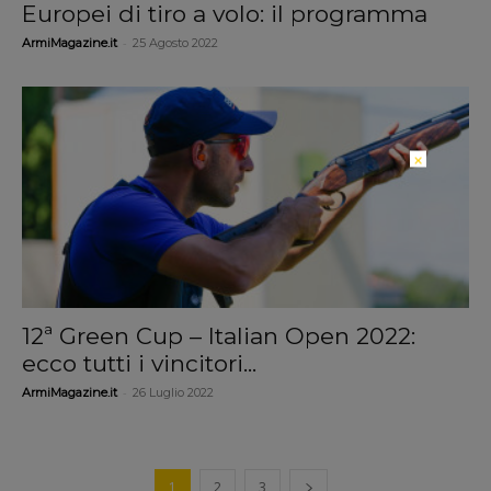
Europei di tiro a volo: il programma
-
ArmiMagazine.it
25 Agosto 2022
×
12ª Green Cup – Italian Open 2022:
ecco tutti i vincitori...
-
ArmiMagazine.it
26 Luglio 2022
1
2
3