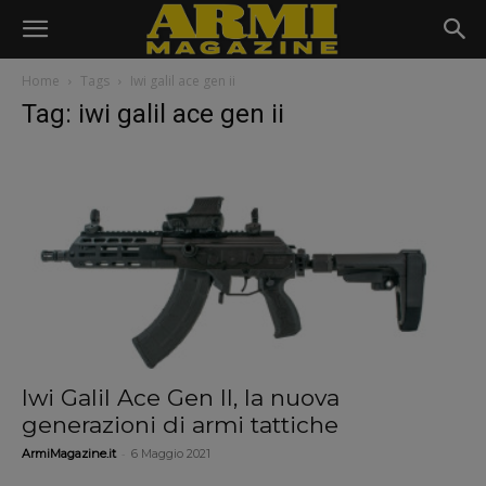
Home
Tags
Iwi galil ace gen ii
Tag: iwi galil ace gen ii
Iwi Galil Ace Gen II, la nuova
generazioni di armi tattiche
-
ArmiMagazine.it
6 Maggio 2021