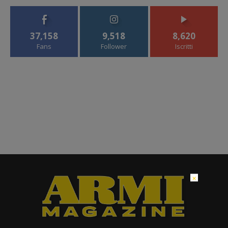
37,158
9,518
8,620
Fans
Follower
Iscritti
×