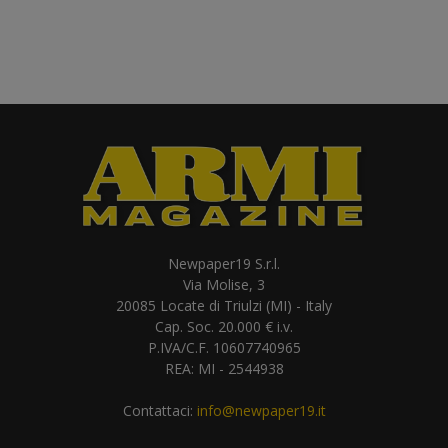
Newpaper19 S.r.l.
Via Molise, 3
20085 Locate di Triulzi (MI) - Italy
Cap. Soc. 20.000 € i.v.
P.IVA/C.F. 10607740965
REA: MI - 2544938
Contattaci:
info@newpaper19.it