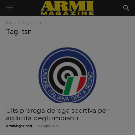
Home
Tags
Tsn
Tag: tsn
Uits proroga deroga sportiva per
agibilità degli impianti
-
ArmiMagazine.it
28 Luglio 2026