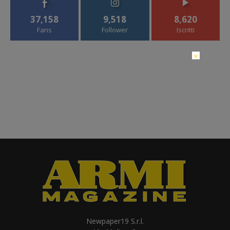
37,158
9,518
8,620
Fans
Follower
Iscritti
×
Newpaper19 S.r.l.