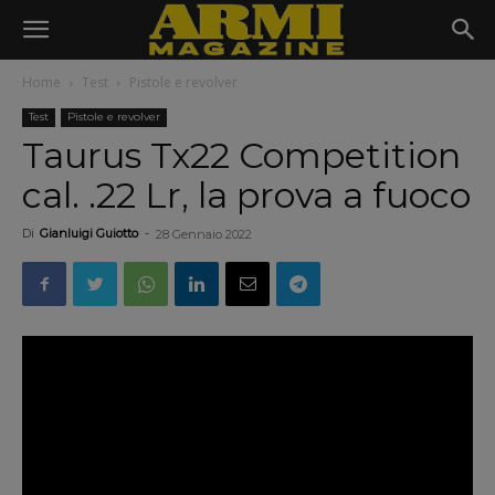
Home
Test
Pistole e revolver
Test
Pistole e revolver
Taurus Tx22 Competition
cal. .22 Lr, la prova a fuoco
Di
Gianluigi Guiotto
-
28 Gennaio 2022