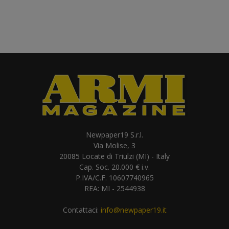
Newpaper19 S.r.l.
Via Molise, 3
20085 Locate di Triulzi (MI) - Italy
Cap. Soc. 20.000 € i.v.
P.IVA/C.F. 10607740965
REA: MI - 2544938
Contattaci:
info@newpaper19.it