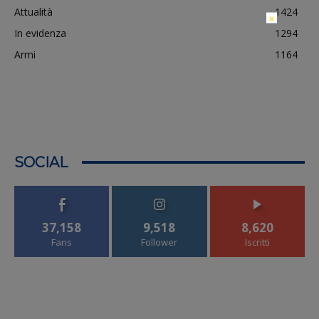
Attualità
1424
×
In evidenza
1294
Armi
1164
SOCIAL
37,158
9,518
8,620
Fans
Follower
Iscritti