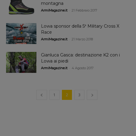
montagna
-
ArmiMagazine.it
21 Febbraio 2017
Lowa sponsor della 5ª Military Cross X
Race
-
ArmiMagazine.it
21 Marzo 2018
Gianluca Gasca: destinazione K2 con i
Lowa ai piedi
-
ArmiMagazine.it
4 Agosto 2017
1
2
3