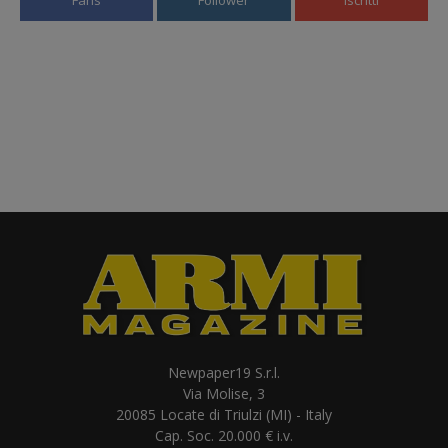
Fans
Follower
Iscritti
Newpaper19 S.r.l.
Via Molise, 3
20085 Locate di Triulzi (MI) - Italy
Cap. Soc. 20.000 € i.v.