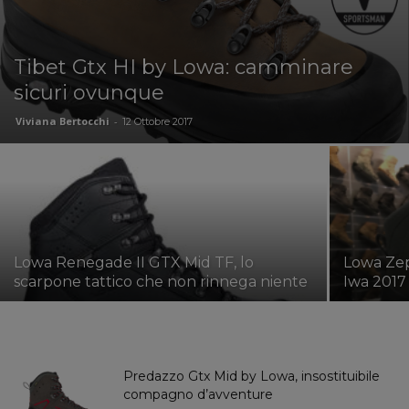
Tibet Gtx HI by Lowa: camminare
sicuri ovunque
Viviana Bertocchi
-
12 Ottobre 2017
Lowa Renegade II GTX Mid TF, lo
Lowa Zeph
scarpone tattico che non rinnega niente
Iwa 2017
Predazzo Gtx Mid by Lowa, insostituibile
compagno d’avventure