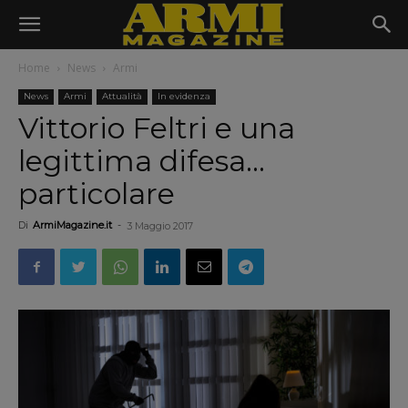
Home
News
Armi
News
Armi
Attualità
In evidenza
Vittorio Feltri e una
legittima difesa…
particolare
Di
ArmiMagazine.it
-
3 Maggio 2017