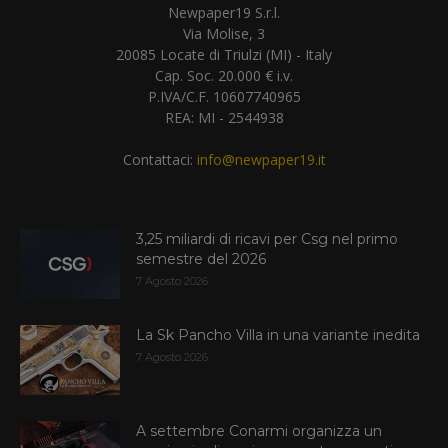
Newpaper19 S.r.l.
Via Molise, 3
20085 Locate di Triulzi (MI) - Italy
Cap. Soc. 20.000 € i.v.
P.IVA/C.F. 10607740965
REA: MI - 2544938
Contattaci:
info@newpaper19.it
3,25 miliardi di ricavi per Csg nel primo
semestre del 2026
7 Agosto 2026
La Sk Pancho Villa in una variante inedita
7 Agosto 2026
A settembre Conarmi organizza un