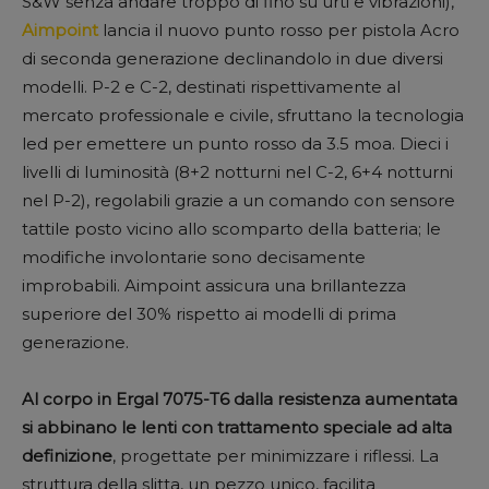
S&W senza andare troppo di fino su urti e vibrazioni),
Aimpoint
lancia il nuovo punto rosso per pistola Acro
di seconda generazione declinandolo in due diversi
modelli. P-2 e C-2, destinati rispettivamente al
mercato professionale e civile, sfruttano la tecnologia
led per emettere un punto rosso da 3.5 moa. Dieci i
livelli di luminosità (8+2 notturni nel C-2, 6+4 notturni
nel P-2), regolabili grazie a un comando con sensore
tattile posto vicino allo scomparto della batteria; le
modifiche involontarie sono decisamente
improbabili. Aimpoint assicura una brillantezza
superiore del 30% rispetto ai modelli di prima
generazione.
Al corpo in Ergal 7075-T6 dalla resistenza aumentata
si abbinano le lenti con trattamento speciale ad alta
definizione
, progettate per minimizzare i riflessi. La
struttura della slitta, un pezzo unico, facilita