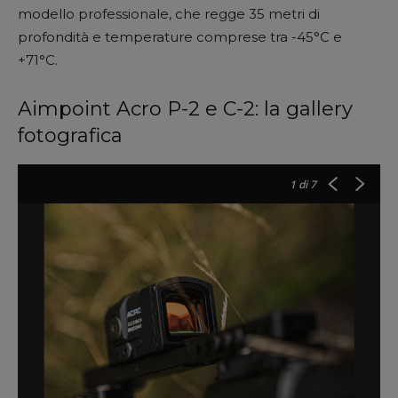
modello professionale, che regge 35 metri di
profondità e temperature comprese tra -45°C e
+71°C.
Aimpoint Acro P-2 e C-2: la gallery
fotografica
1
di 7