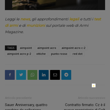
Leggi le
news
, gli approfondimenti
legali
e tutti i
test
di armi
e di
munizioni
sul portale web di Armi
Magazine.
TAGS
aimpoint
aimpoint acro
aimpoint acro c-2
aimpoint acro p-2
ottiche
punto rosso
red dot
×
Articolo precedente
Articolo successivo
Sauer Anniversary, quattro
Contratto firmato: Cz è il
carabine da collezione
nuovo proprietario di Colt