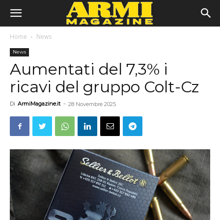
Home
News
News
Aumentati del 7,3% i
ricavi del gruppo Colt-Cz
Di
ArmiMagazine.it
-
28 Novembre 2025