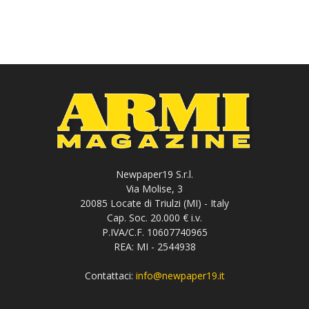
Newpaper19 S.r.l.
Via Molise, 3
20085 Locate di Triulzi (MI) - Italy
Cap. Soc. 20.000 € i.v.
P.IVA/C.F. 10607740965
REA: MI - 2544938
Contattaci:
info@newpaper19.it