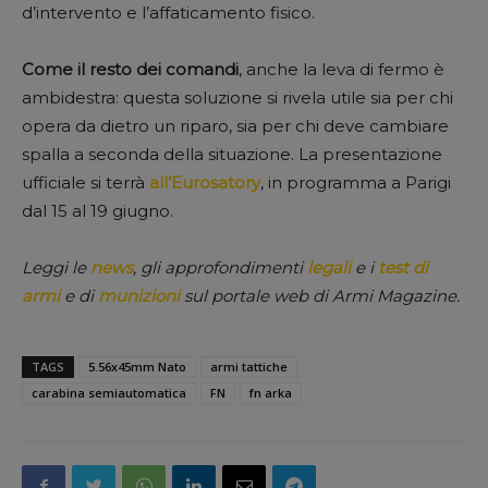
d’intervento e l’affaticamento fisico.
Come il resto dei comandi
, anche la leva di fermo è
ambidestra: questa soluzione si rivela utile sia per chi
opera da dietro un riparo, sia per chi deve cambiare
spalla a seconda della situazione. La presentazione
ufficiale si terrà
all’Eurosatory
, in programma a Parigi
dal 15 al 19 giugno.
Leggi le
news
, gli approfondimenti
legali
e i
test di
armi
e di
munizioni
sul portale web di Armi Magazine.
TAGS
5.56x45mm Nato
armi tattiche
carabina semiautomatica
FN
fn arka