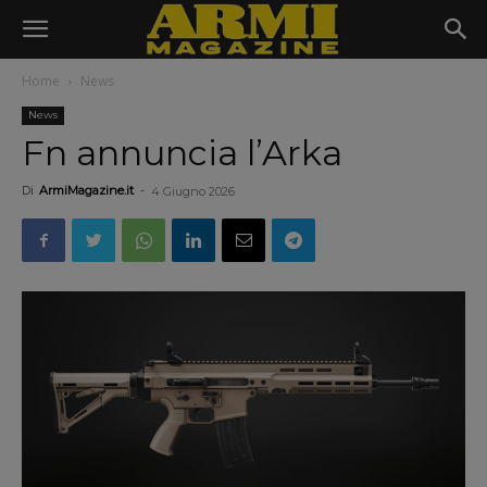
Home
News
News
Fn annuncia l’Arka
Di
ArmiMagazine.it
-
4 Giugno 2026