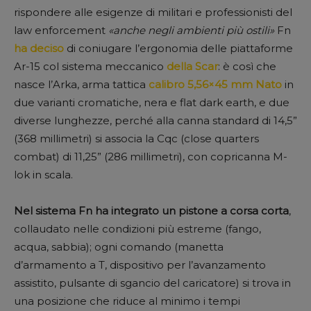
rispondere alle esigenze di militari e professionisti del
law enforcement
«anche negli ambienti più ostili»
Fn
ha deciso
di coniugare l’ergonomia delle piattaforme
Ar-15 col sistema meccanico
della Scar
: è così che
nasce l’Arka, arma tattica
calibro 5,56×45 mm Nato
in
due varianti cromatiche, nera e flat dark earth, e due
diverse lunghezze, perché alla canna standard di 14,5”
(368 millimetri) si associa la Cqc (close quarters
combat) di 11,25” (286 millimetri), con copricanna M-
lok in scala.
Nel sistema Fn ha integrato un pistone a corsa corta
,
collaudato nelle condizioni più estreme (fango,
acqua, sabbia); ogni comando (manetta
d’armamento a T, dispositivo per l’avanzamento
assistito, pulsante di sgancio del caricatore) si trova in
una posizione che riduce al minimo i tempi