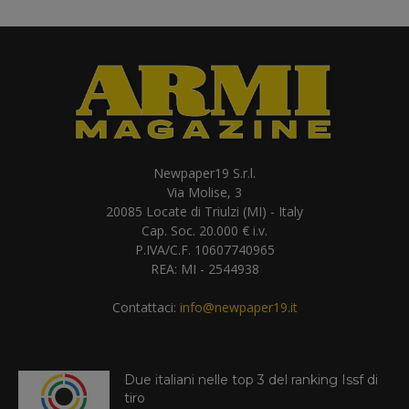
Newpaper19 S.r.l.
Via Molise, 3
20085 Locate di Triulzi (MI) - Italy
Cap. Soc. 20.000 € i.v.
P.IVA/C.F. 10607740965
REA: MI - 2544938
Contattaci:
info@newpaper19.it
Due italiani nelle top 3 del ranking Issf di
tiro