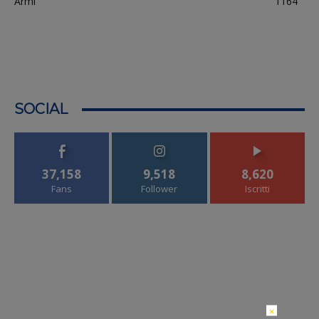
Armi
1164
SOCIAL
37,158
9,518
8,620
Fans
Follower
Iscritti
×