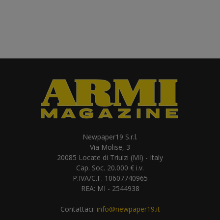
Newpaper19 S.r.l.
Via Molise, 3
20085 Locate di Triulzi (MI) - Italy
Cap. Soc. 20.000 € i.v.
P.IVA/C.F. 10607740965
REA: MI - 2544938
Contattaci:
info@newpaper19.it