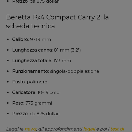
Prezzo
: da 875 dollari
Beretta Px4 Compact Carry 2: la
scheda tecnica
Calibro
: 9×19 mm
Lunghezza
canna
: 81 mm (3,2″)
Lunghezza totale
: 173 mm
Funzionamento
: singola-doppia azione
Fusto
: polimero
Caricatore
: 10-15 colpi
Peso
: 775 grammi
Prezzo
: da 875 dollari
Leggi le
news
, gli approfondimenti
legali
e poi i
test di