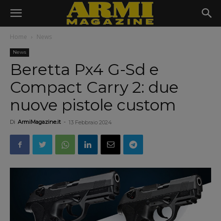
Home
News
News
Beretta Px4 G-Sd e
Compact Carry 2: due
nuove pistole custom
Di
ArmiMagazine.it
-
13 Febbraio 2024