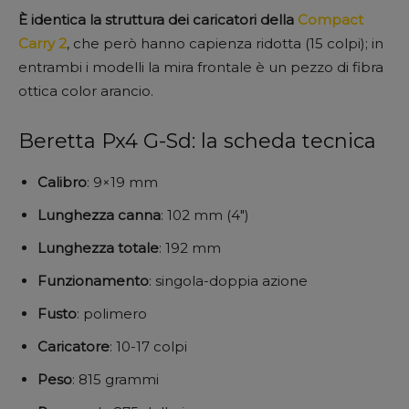
È identica la struttura dei caricatori della
Compact
Carry 2
, che però hanno capienza ridotta (15 colpi); in
entrambi i modelli la mira frontale è un pezzo di fibra
ottica color arancio.
Beretta Px4 G-Sd: la scheda tecnica
Calibro
: 9×19 mm
Lunghezza
canna
: 102 mm (4″)
Lunghezza totale
: 192 mm
Funzionamento
: singola-doppia azione
Fusto
: polimero
Caricatore
: 10-17 colpi
Peso
: 815 grammi