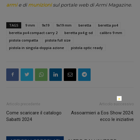
armi
e di
munizioni
sul portale web di Armi Magazine.
TAGS
9 mm
9x19
9x19 mm
beretta
beretta px4
beretta px4 compact carry 2
beretta px4 g-sd
calibro 9 mm
pistola compatta
pistola full size
pistola in singola-doppia azione
pistola optic ready
×
Articolo precedente
Articolo successivo
Come scaricare il catalogo
Assoarmieri a Eos Show 2024:
Sabatti 2024
ecco le iniziative