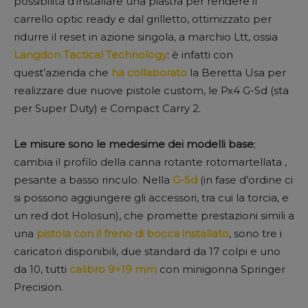
possibilità d’installare una piastra per rendere il
carrello optic ready e dal grilletto, ottimizzato per
ridurre il reset in azione singola, a marchio Ltt, ossia
Langdon Tactical Technology
: è infatti con
quest’azienda che
ha collaborato
la Beretta Usa per
realizzare due nuove pistole custom, le Px4 G-Sd (sta
per Super Duty) e Compact Carry 2.
Le misure sono le medesime dei modelli base
;
cambia il profilo della canna rotante rotomartellata ,
pesante a basso rinculo. Nella
G-Sd
(in fase d’ordine ci
si possono aggiungere gli accessori, tra cui la torcia, e
un red dot Holosun), che promette prestazioni simili a
una
pistola con il freno di bocca installato
, sono tre i
caricatori disponibili, due standard da 17 colpi e uno
da 10, tutti
calibro 9×19 mm
con minigonna Springer
Precision.