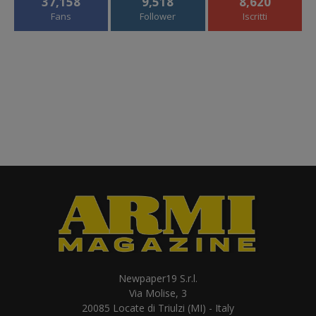
37,158
9,518
8,620
Fans
Follower
Iscritti
Newpaper19 S.r.l.
Via Molise, 3
20085 Locate di Triulzi (MI) - Italy