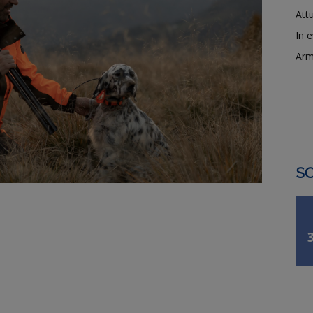
Attu
In 
Arm
SO