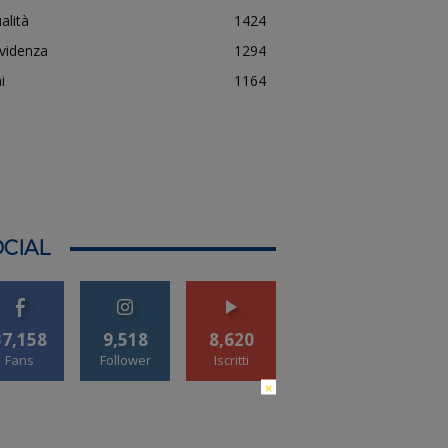
alità
1424
evidenza
1294
i
1164
CIAL
37,158
9,518
8,620
Fans
Follower
Iscritti
×