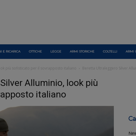
I E RICARICA
OTTICHE
LEGGE
ARMI STORICHE
COLTELLI
ARMI 
ook più sofisticato per il sovrapposto italiano
Beretta Ultraleggero Silver Allu
Silver Alluminio, look più
vrapposto italiano
Ca
Ne