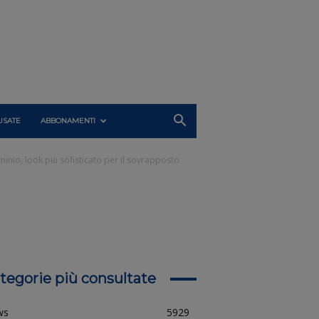
USATE
ABBONAMENTI
minio, look più sofisticato per il sovrapposto
tegorie più consultate
ws
5929