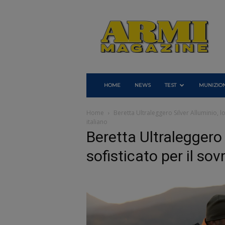
Armi
Magazine
HOME
NEWS
TEST
MUNIZION
Home
Beretta Ultraleggero Silver Alluminio, l
italiano
Beretta Ultraleggero 
sofisticato per il so