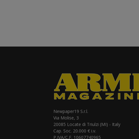
Newpaper19 S.r.l.
Via Molise, 3
20085 Locate di Triulzi (MI) - Italy
Cap. Soc. 20.000 € i.v.
P.IVA/C.F. 10607740965