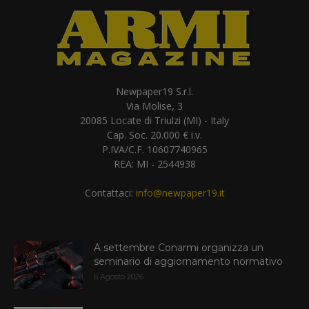
Newpaper19 S.r.l.
Via Molise, 3
20085 Locate di Triulzi (MI) - Italy
Cap. Soc. 20.000 € i.v.
P.IVA/C.F. 10607740965
REA: MI - 2544938
Contattaci:
info@newpaper19.it
A settembre Conarmi organizza un
seminario di aggiornamento normativo
6 Agosto 2026