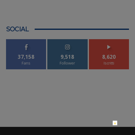
SOCIAL
37,158
9,518
8,620
Fans
Follower
Iscritti
×