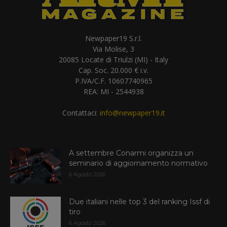
Newpaper19 S.r.l.
Via Molise, 3
20085 Locate di Triulzi (MI) - Italy
Cap. Soc. 20.000 € i.v.
P.IVA/C.F. 10607740965
REA: MI - 2544938
Contattaci:
info@newpaper19.it
A settembre Conarmi organizza un
seminario di aggiornamento normativo
6 Agosto 2026
Due italiani nelle top 3 del ranking Issf di
tiro
6 Agosto 2026