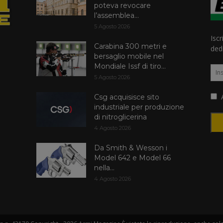
poteva revocare
l’assemblea...
5 Agosto 2026
Iscr
Carabina 300 metri e
dedi
bersaglio mobile nel
Mondiale Issf di tiro...
5 Agosto 2026
A
Csg acquisisce sito
industriale per produzione
di nitroglicerina
4 Agosto 2026
Da Smith & Wesson i
Model 642 e Model 66
nella...
4 Agosto 2026