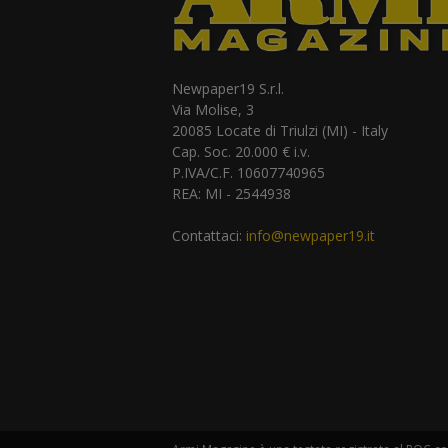
Newpaper19 S.r.l.
Via Molise, 3
20085 Locate di Triulzi (MI) - Italy
Cap. Soc. 20.000 € i.v.
P.IVA/C.F. 10607740965
REA: MI - 2544938
Contattaci:
info@newpaper19.it