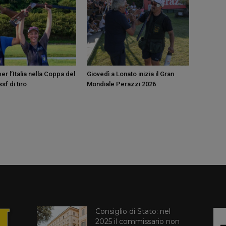
r l’Italia nella Coppa del
Giovedì a Lonato inizia il Gran
sf di tiro
Mondiale Perazzi 2026
Consiglio di Stato: nel
2025 il commissario non