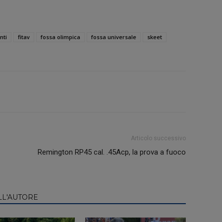
nti
fitav
fossa olimpica
fossa universale
skeet
Articolo successivo
Remington RP45 cal. .45Acp, la prova a fuoco
LL'AUTORE