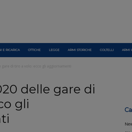
I E RICARICA
OTTICHE
LEGGE
ARMI STORICHE
COLTELLI
ARMI 
 gare di tiro a volo: ecco gli aggiornamenti
20 delle gare di
co gli
Ca
ti
Ne