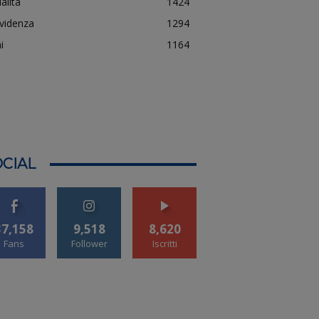
alità
1424
evidenza
1294
i
1164
CIAL
37,158
9,518
8,620
Fans
Follower
Iscritti