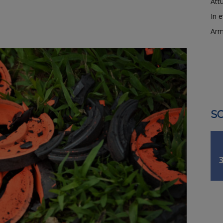
Attu
In 
Arm
SO