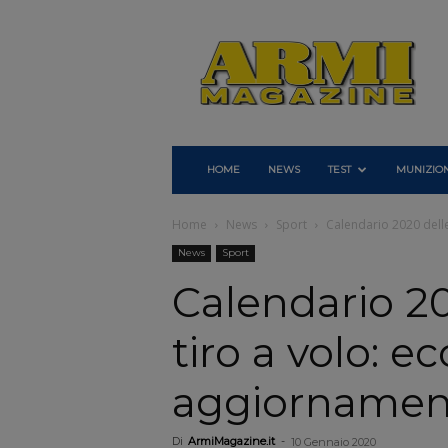
Armi
Magazine
HOME
NEWS
TEST
MUNIZION
Home
News
Sport
Calendario 2020 delle
News
Sport
Calendario 20
tiro a volo: ec
aggiornamen
Di
ArmiMagazine.it
-
10 Gennaio 2020