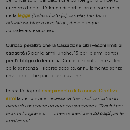
denuncia solo i caricatori che contengono un certo
numero di colpi. L’elenco di parti di arma compreso
nella
legge
(“telaio, fusto […], carrello, tamburo,
otturatore, blocco di culatta”)
deve dunque
considerarsi esaustivo.
Curioso peraltro che la Cassazione citi i vecchi limiti di
capacità
(5 per le armi lunghe, 15 per le armi corte)
per l’obbligo di denuncia. Curioso e ininfluente ai fini
della sentenza – ricorso accolto, annullamento senza
rinvio, in poche parole assoluzione.
In realtà dopo il
recepimento della nuova Direttiva
armi
la denuncia è necessaria
“per i soli caricatori in
grado di contenere un numero superiore a
10 colpi
per
le armi lunghe e un numero superiore a
20 colpi
per le
armi corte”
.