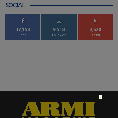
SOCIAL
37,158
9,518
8,620
Fans
Follower
Iscritti
×