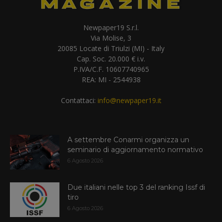
Newpaper19 S.r.l.
Via Molise, 3
20085 Locate di Triulzi (MI) - Italy
Cap. Soc. 20.000 € i.v.
P.IVA/C.F. 10607740965
REA: MI - 2544938
Contattaci:
info@newpaper19.it
A settembre Conarmi organizza un
seminario di aggiornamento normativo
6 Agosto 2026
Due italiani nelle top 3 del ranking Issf di
tiro
6 Agosto 2026