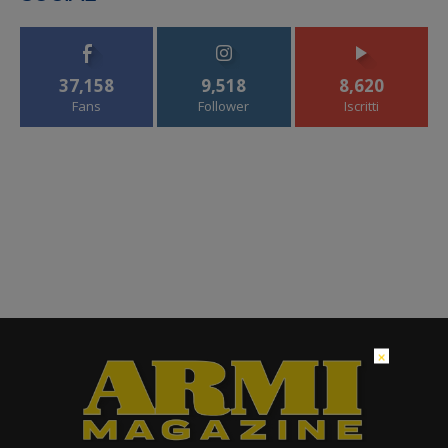
37,158
9,518
8,620
Fans
Follower
Iscritti
×