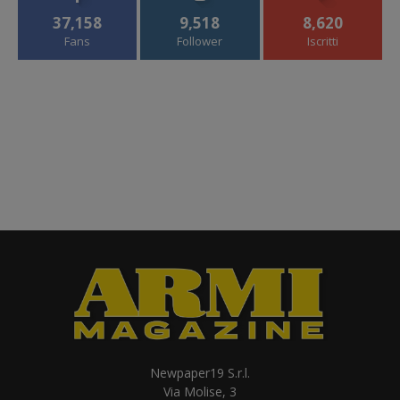
37,158
9,518
8,620
Fans
Follower
Iscritti
Newpaper19 S.r.l.
Via Molise, 3