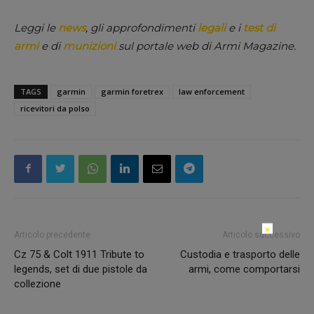
Leggi le
news
, gli approfondimenti
legali
e i
test di
armi
e di
munizioni
sul portale web di Armi Magazine.
TAGS
garmin
garmin foretrex
law enforcement
ricevitori da polso
×
Articolo precedente
Articolo successivo
Cz 75 & Colt 1911 Tribute to
Custodia e trasporto delle
legends, set di due pistole da
armi, come comportarsi
collezione