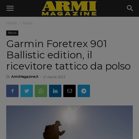
Home
News
News
Garmin Foretrex 901
Ballistic edition, il
ricevitore tattico da polso
Di
ArmiMagazine.it
-
21 Aprile 2023