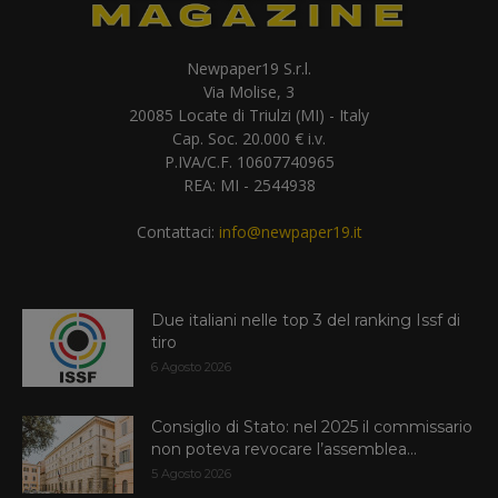
Newpaper19 S.r.l.
Via Molise, 3
20085 Locate di Triulzi (MI) - Italy
Cap. Soc. 20.000 € i.v.
P.IVA/C.F. 10607740965
REA: MI - 2544938
Contattaci:
info@newpaper19.it
Due italiani nelle top 3 del ranking Issf di
tiro
6 Agosto 2026
Consiglio di Stato: nel 2025 il commissario
non poteva revocare l’assemblea...
5 Agosto 2026