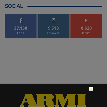
SOCIAL
37,158
9,518
8,620
Fans
Follower
Iscritti
×