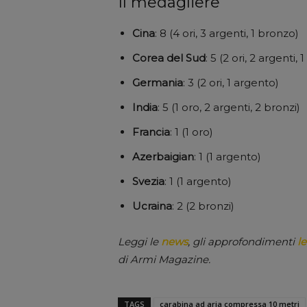
Il medagliere
Cina
: 8 (4 ori, 3 argenti, 1 bronzo)
Corea del Sud
: 5 (2 ori, 2 argenti,
Germania
: 3 (2 ori, 1 argento)
India
: 5 (1 oro, 2 argenti, 2 bronzi)
Francia
: 1 (1 oro)
Azerbaigian
: 1 (1 argento)
Svezia
: 1 (1 argento)
Ucraina
: 2 (2 bronzi)
Leggi le
news
, gli approfondimenti
le
di Armi Magazine.
TAGS
carabina ad aria compressa 10 metri