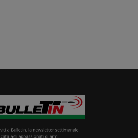
iviti a BulletIn, la newsletter settimanale
cata agli appassionati di armi.