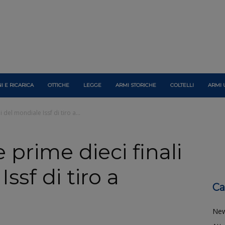
I E RICARICA
OTTICHE
LEGGE
ARMI STORICHE
COLTELLI
ARMI 
li del mondiale Issf di tiro a...
le prime dieci finali
ssf di tiro a
Ca
Ne