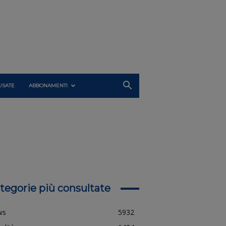
USATE
ABBONAMENTI
tegorie più consultate
ws
5932