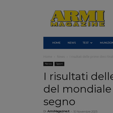
Armi
Magazine
HOME
NEWS
TEST
MUNIZION
Home
News
I risultati delle prime dieci fina
News
Sport
I risultati del
del mondiale I
segno
Di
ArmiMagazine.it
-
10 Novembre 2025