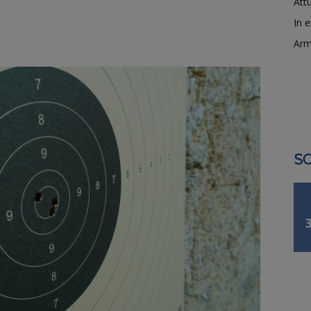
Attu
In 
Arm
SO