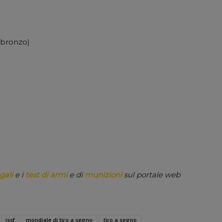
 1 bronzo)
gali
e i
test di armi
e di
munizioni
sul portale web
issf
mondiale di tiro a segno
tiro a segno