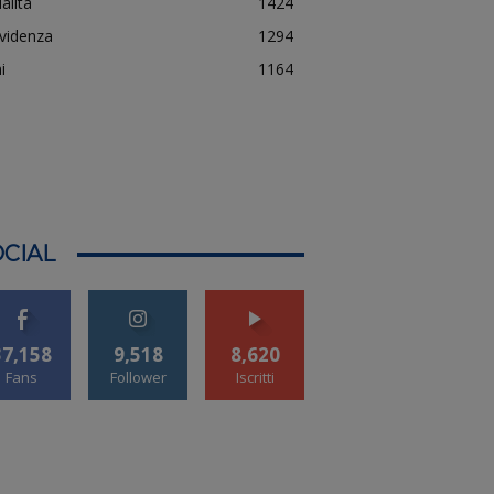
alità
1424
evidenza
1294
i
1164
CIAL
37,158
9,518
8,620
Fans
Follower
Iscritti