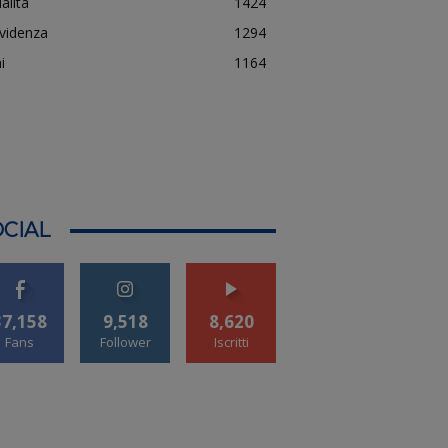
alità
1424
evidenza
1294
i
1164
CIAL
37,158
9,518
8,620
Fans
Follower
Iscritti