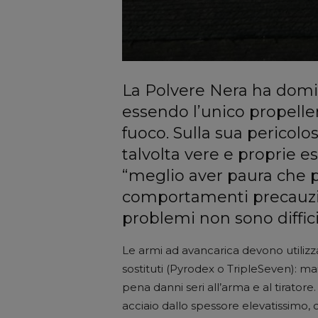
La Polvere Nera ha domin
essendo l’unico propelle
fuoco. Sulla sua pericolos
talvolta vere e proprie es
“meglio aver paura che p
comportamenti precauzio
problemi non sono diffici
Le armi ad avancarica devono utilizz
sostituti (Pyrodex o TripleSeven): m
pena danni seri all’arma e al tirato
acciaio dallo spessore elevatissim