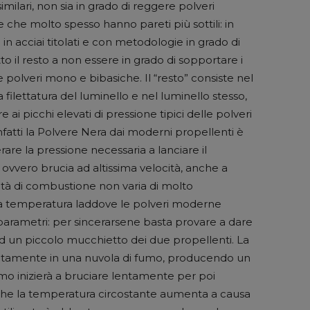
imilari, non sia in grado di reggere polveri
 che molto spesso hanno pareti più sottili: in
i in acciai titolati e con metodologie in grado di
to il resto a non essere in grado di sopportare i
 polveri mono e bibasiche. Il “resto” consiste nel
a filettatura del luminello e nel luminello stesso,
 ai picchi elevati di pressione tipici delle polveri
nfatti la Polvere Nera dai moderni propellenti è
rare la pressione necessaria a lanciare il
, ovvero brucia ad altissima velocità, anche a
ità di combustione non varia di molto
la temperatura laddove le polveri moderne
parametri: per sincerarsene basta provare a dare
ad un piccolo mucchietto dei due propellenti. La
atamente in una nuvola di fumo, producendo un
mo inizierà a bruciare lentamente per poi
he la temperatura circostante aumenta a causa