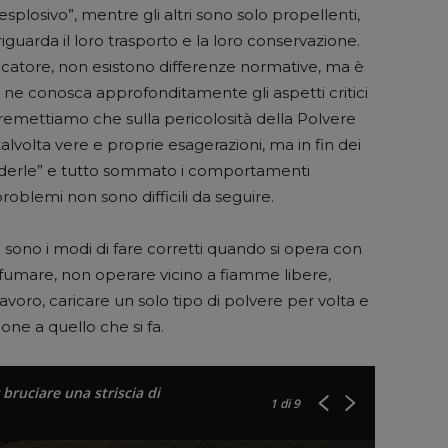
splosivo”, mentre gli altri sono solo propellenti,
guarda il loro trasporto e la loro conservazione.
aricatore, non esistono differenze normative, ma è
a ne conosca approfonditamente gli aspetti critici
emettiamo che sulla pericolosità della Polvere
talvolta vere e proprie esagerazioni, ma in fin dei
nderle” e tutto sommato i comportamenti
roblemi non sono difficili da seguire.
 sono i modi di fare corretti quando si opera con
n fumare, non operare vicino a fiamme libere,
lavoro, caricare un solo tipo di polvere per volta e
ne a quello che si fa.
bruciare una striscia di
1
di 9