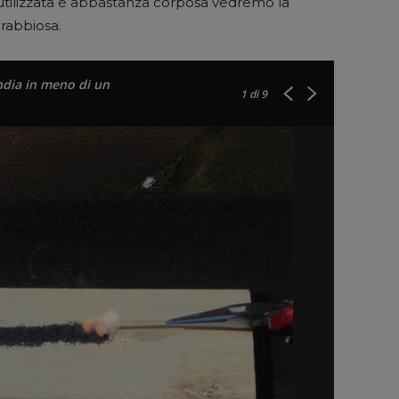
 utilizzata è abbastanza corposa vedremo la
rabbiosa.
endia in meno di un
1
di 9