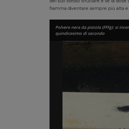
del suo stesso bruciare e se la dose
fiamma diventare sempre più alta e 
Polvere nera da pistola (FFFg): si inc
quindicesimo di secondo