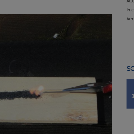
Attu
In 
Arm
SO