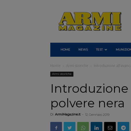
Armi
Magazine
HOME
NEWS
TEST
MUNIZION
Home
Armi storiche
Introduzione all’avanc
Armi storiche
Introduzione a
polvere nera
Di
ArmiMagazine.it
-
12 Gennaio 2019