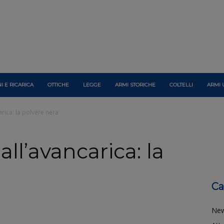
I E RICARICA
OTTICHE
LEGGE
ARMI STORICHE
COLTELLI
ARMI 
arica: la polvere nera
ll’avancarica: la
Ca
Ne