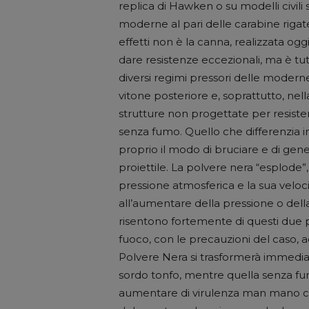
replica di Hawken o su modelli civili s
moderne al pari delle carabine rigate
effetti non è la canna, realizzata ogg
dare resistenze eccezionali, ma è tut
diversi regimi pressori delle moderne
vitone posteriore e, soprattutto, nell
strutture non progettate per resistere
senza fumo. Quello che differenzia i
proprio il modo di bruciare e di gene
proiettile. La polvere nera “esplode”
pressione atmosferica e la sua veloc
all’aumentare della pressione o del
risentono fortemente di questi due 
fuoco, con le precauzioni del caso, 
Polvere Nera si trasformerà immedi
sordo tonfo, mentre quella senza fu
aumentare di virulenza man mano c