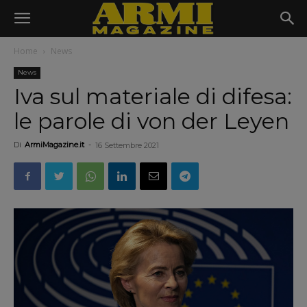
Home
News
News
Iva sul materiale di difesa:
le parole di von der Leyen
Di
ArmiMagazine.it
-
16 Settembre 2021