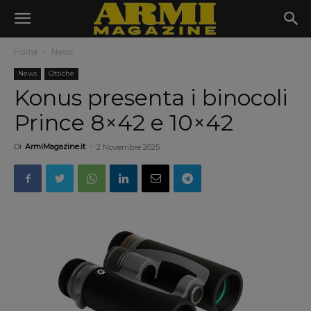
Home
News
News
Ottiche
Konus presenta i binocoli
Prince 8×42 e 10×42
Di
ArmiMagazine.it
-
2 Novembre 2025