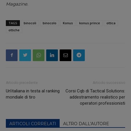
Magazine.
TAGS
binocoli
binocolo
Konus
konus prince
ottica
ottiche
Articolo precedente
Articolo successivo
Un’italiana in testa al ranking
Corsi Cqb di Tactical Solutions:
mondiale di tiro
addestramento realistico per
operatori professionisti
ARTICOLI CORRELATI
ALTRO DALL'AUTORE