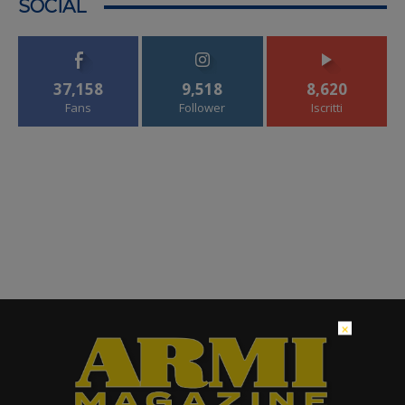
SOCIAL
37,158
9,518
8,620
Fans
Follower
Iscritti
×