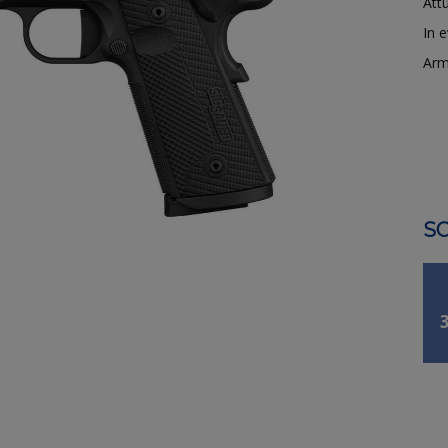
Attu
In 
Arm
SO