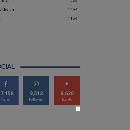
alità
1424
evidenza
1294
i
1164
CIAL
37,158
9,518
8,620
Fans
Follower
Iscritti
×