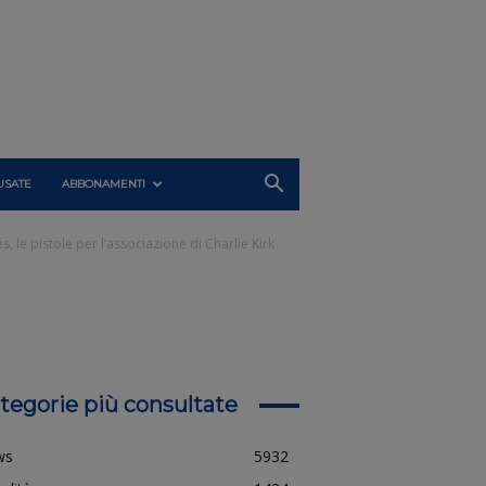
USATE
ABBONAMENTI
s, le pistole per l’associazione di Charlie Kirk
tegorie più consultate
ws
5932