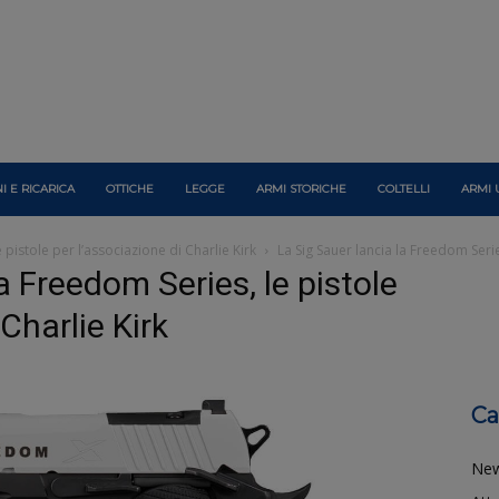
I E RICARICA
OTTICHE
LEGGE
ARMI STORICHE
COLTELLI
ARMI 
 pistole per l’associazione di Charlie Kirk
La Sig Sauer lancia la Freedom Serie
a Freedom Series, le pistole
 Charlie Kirk
Ca
Ne