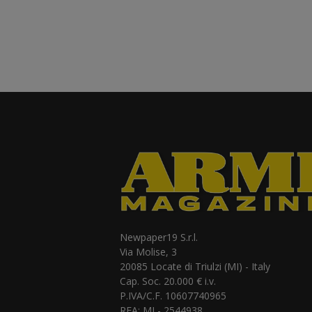
Newpaper19 S.r.l.
Via Molise, 3
20085 Locate di Triulzi (MI) - Italy
Cap. Soc. 20.000 € i.v.
P.IVA/C.F. 10607740965
REA: MI - 2544938