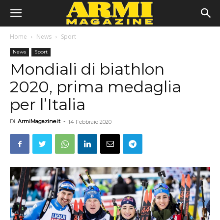
Home
News
Sport
News
Sport
Mondiali di biathlon
2020, prima medaglia
per l’Italia
Di
ArmiMagazine.it
-
14 Febbraio 2020