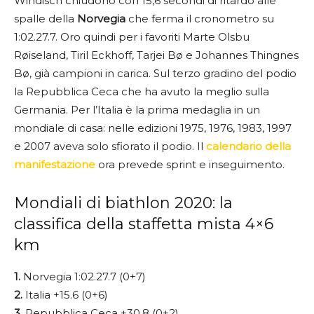
Windisch chiudono con 15,6 secondi di ritardo alle
spalle della
Norvegia
che ferma il cronometro su
1:02.27.7. Oro quindi per i favoriti Marte Olsbu
Røiseland, Tiril Eckhoff, Tarjei Bø e Johannes Thingnes
Bø, già campioni in carica. Sul terzo gradino del podio
la Repubblica Ceca che ha avuto la meglio sulla
Germania. Per l’Italia è la prima medaglia in un
mondiale di casa: nelle edizioni 1975, 1976, 1983, 1997
e 2007 aveva solo sfiorato il podio. Il
calendario della
manifestazione
ora prevede sprint e inseguimento.
Mondiali di biathlon 2020: la
classifica della staffetta mista 4×6
km
1.
Norvegia 1:02.27.7 (0+7)
2.
Italia +15.6 (0+6)
3.
Repubblica Ceca +30.8 (0+2)