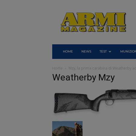
Armi
Magazine
HOME
NEWS
TEST
MUNIZION
Home
Mzy, la prima carabina di Weatherby a
Weatherby Mzy