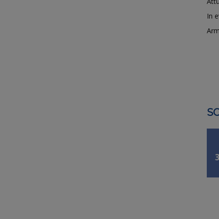
Attu
In 
Arm
SO