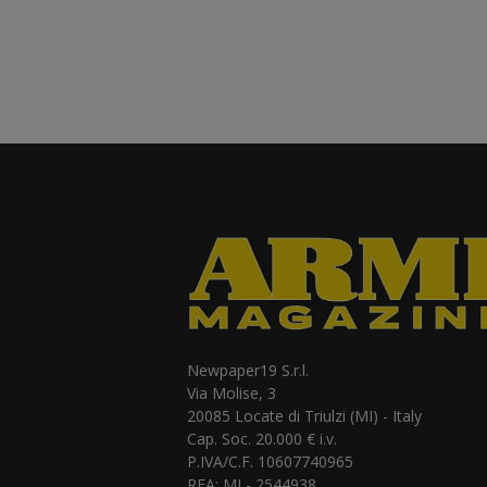
Newpaper19 S.r.l.
Via Molise, 3
20085 Locate di Triulzi (MI) - Italy
Cap. Soc. 20.000 € i.v.
P.IVA/C.F. 10607740965
REA: MI - 2544938