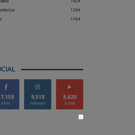
alità
1424
evidenza
1294
i
1164
CIAL
37,158
9,518
8,620
Fans
Follower
Iscritti
×