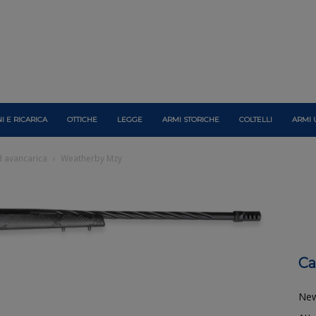
I E RICARICA
OTTICHE
LEGGE
ARMI STORICHE
COLTELLI
ARMI 
d avancarica
Weatherby Mzy
Ca
Ne