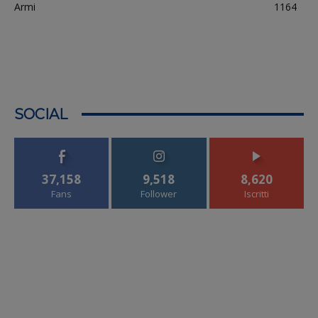
Armi
1164
SOCIAL
37,158
9,518
8,620
Fans
Follower
Iscritti