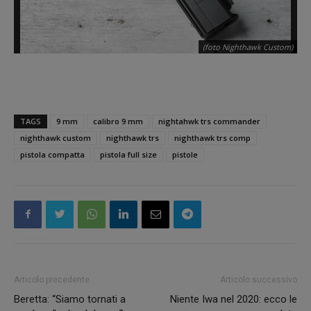
(foto Nighthawk Custom)
TAGS
9 mm
calibro 9 mm
nightahwk trs commander
nighthawk custom
nighthawk trs
nighthawk trs comp
pistola compatta
pistola full size
pistole
Articolo precedente
Articolo successivo
Beretta: “Siamo tornati a
Niente Iwa nel 2020: ecco le