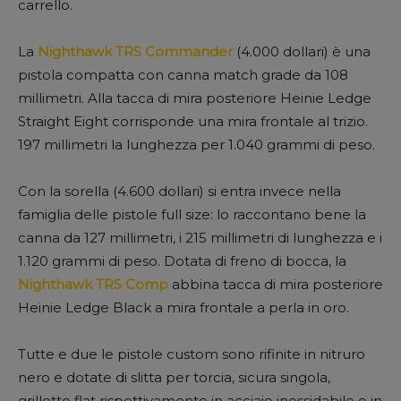
carrello.
La
Nighthawk TRS Commander
(4.000 dollari) è una
pistola compatta con canna match grade da 108
millimetri. Alla tacca di mira posteriore Heinie Ledge
Straight Eight corrisponde una mira frontale al trizio.
197 millimetri la lunghezza per 1.040 grammi di peso.
Con la sorella (4.600 dollari) si entra invece nella
famiglia delle pistole full size: lo raccontano bene la
canna da 127 millimetri, i 215 millimetri di lunghezza e i
1.120 grammi di peso. Dotata di freno di bocca, la
Nighthawk TRS Comp
abbina tacca di mira posteriore
Heinie Ledge Black a mira frontale a perla in oro.
Tutte e due le pistole custom sono rifinite in nitruro
nero e dotate di slitta per torcia, sicura singola,
grilletto flat rispettivamente in acciaio inossidabile o in