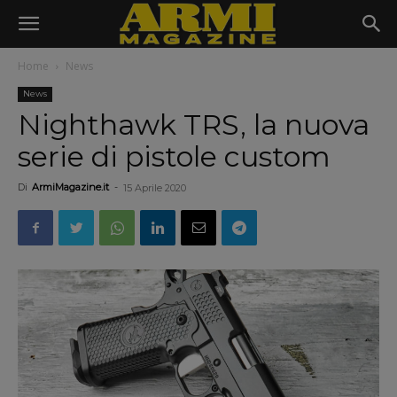
Home
News
News
Nighthawk TRS, la nuova
serie di pistole custom
Di
ArmiMagazine.it
-
15 Aprile 2020