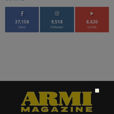
37,158
9,518
8,620
Fans
Follower
Iscritti
×