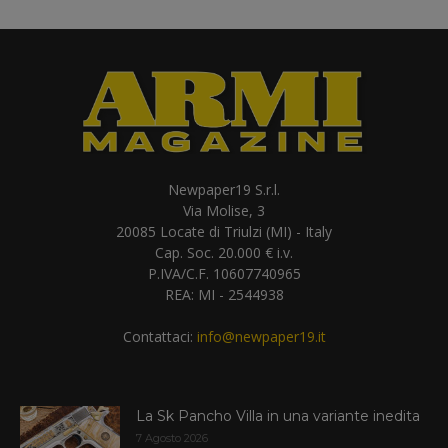
Newpaper19 S.r.l.
Via Molise, 3
20085 Locate di Triulzi (MI) - Italy
Cap. Soc. 20.000 € i.v.
P.IVA/C.F. 10607740965
REA: MI - 2544938
Contattaci:
info@newpaper19.it
La Sk Pancho Villa in una variante inedita
7 Agosto 2026