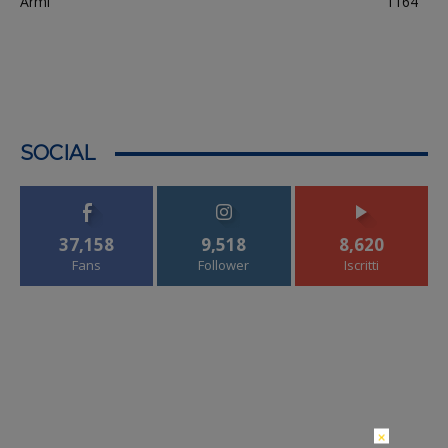
Armi
1164
SOCIAL
37,158
9,518
8,620
Fans
Follower
Iscritti
×