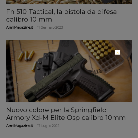
Fn 510 Tactical, la pistola da difesa
calibro 10 mm
-
ArmiMagazine.it
11 Gennaio 2023
×
Nuovo colore per la Springfield
Armory Xd-M Elite Osp calibro 10mm
-
ArmiMagazine.it
17 Luglio 2022