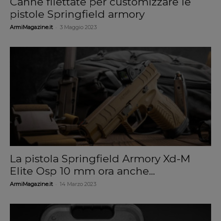
Canne filettate per customizzare le
pistole Springfield armory
-
ArmiMagazine.it
3 Maggio 2023
La pistola Springfield Armory Xd-M
Elite Osp 10 mm ora anche...
-
ArmiMagazine.it
14 Marzo 2023