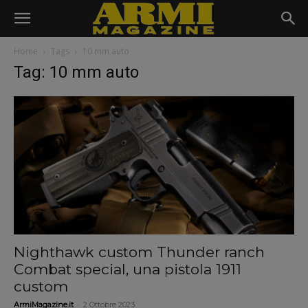
Home
Tags
10 mm auto
Tag: 10 mm auto
Nighthawk custom Thunder ranch
Combat special, una pistola 1911
custom
-
ArmiMagazine.it
2 Ottobre 2023