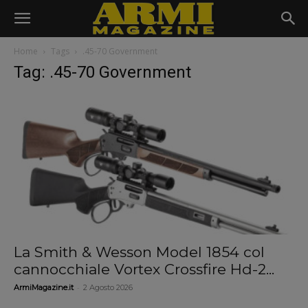
Home
Tags
.45-70 Government
Tag: .45-70 Government
La Smith & Wesson Model 1854 col
cannocchiale Vortex Crossfire Hd-2...
-
ArmiMagazine.it
2 Agosto 2026