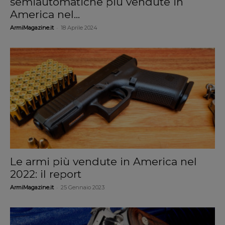
semiautomatiche più vendute in
America nel...
-
ArmiMagazine.it
18 Aprile 2024
Le armi più vendute in America nel
2022: il report
-
ArmiMagazine.it
25 Gennaio 2023