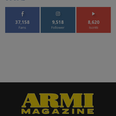
37,158
9,518
8,620
Fans
Follower
Iscritti