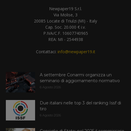
Newpaper19 S.r.l.
Via Molise, 3
20085 Locate di Triulzi (MI) - Italy
Cap. Soc. 20.000 € i.v.
P.IVA/C.F. 10607740965
REA: MI - 2544938
Contattaci:
info@newpaper19.it
A settembre Conarmi organizza un
seminario di aggiornamento normativo
6 Agosto 2026
Due italiani nelle top 3 del ranking Issf di
tiro
6 Agosto 2026