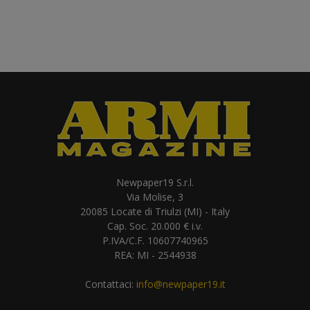
Newpaper19 S.r.l.
Via Molise, 3
20085 Locate di Triulzi (MI) - Italy
Cap. Soc. 20.000 € i.v.
P.IVA/C.F. 10607740965
REA: MI - 2544938
Contattaci:
info@newpaper19.it